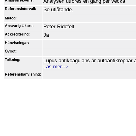
Analysfrekvens:
Analysen utföres en gång per vecka
Referensintervall:
Se utlåtande.
Metod:
Ansvarig läkare:
Peter Ridefelt
Ackreditering:
Ja
Hänvisningar:
Övrigt:
Tolkning:
Lupus antikoagulans är autoantikroppar a
Läs mer-->
Referenshänvisning: