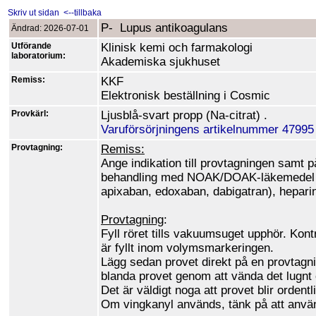
Skriv ut sidan
<--tillbaka
P- Lupus antikoagulans
Ändrad: 2026-07-01
Utförande
Klinisk kemi och farmakologi
laboratorium:
Akademiska sjukhuset
Remiss:
KKF
Elektronisk beställning i Cosmic
Provkärl:
Ljusblå-svart propp (Na-citrat) .
Varuförsörjningens artikelnummer 4799
Provtagning:
Remiss:
Ange indikation till provtagningen samt 
behandling med NOAK/DOAK-läkemedel 
apixaban, edoxaban, dabigatran), heparin
Provtagning
:
Fyll röret tills vakuumsuget upphör. Kontr
är fyllt inom volymsmarkeringen.
Lägg sedan provet direkt på en provtagni
blanda provet genom att vända det lugnt 
Det är väldigt noga att provet blir ordentl
Om vingkanyl används, tänk på att använ