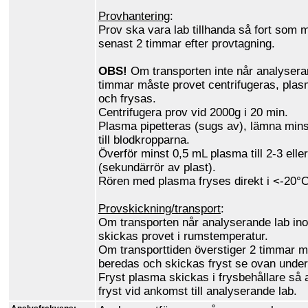
Provhantering
:
Prov ska vara lab tillhanda så fort som m
senast 2 timmar efter provtagning.
OBS!
Om transporten inte når analysera
timmar måste provet centrifugeras, plas
och frysas.
Centrifugera prov vid 2000g i 20 min.
Plasma pipetteras (sugs av), lämna mins
till blodkropparna.
Överför minst 0,5 mL plasma till 2-3 ell
(sekundärrör av plast).
Rören med plasma fryses direkt i <-20°C
Provskickning/transport
:
Om transporten når analyserande lab in
skickas provet i rumstemperatur.
Om transporttiden överstiger 2 timmar m
beredas och skickas fryst se ovan unde
Fryst plasma skickas i frysbehållare så a
fryst vid ankomst till analyserande lab.