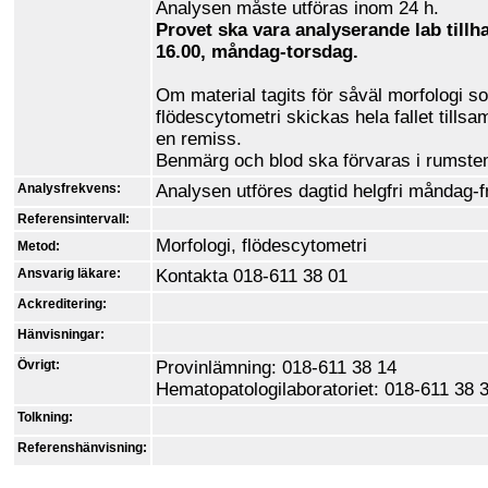
Analysen måste utföras inom 24 h.
Provet ska vara analyserande lab tillh
16.00, måndag-torsdag.
Om material tagits för såväl morfologi s
flödescytometri skickas hela fallet till
en remiss.
Benmärg och blod ska förvaras i rumst
Analysfrekvens:
Analysen utföres dagtid helgfri måndag
Referensintervall:
Morfologi, flödescytometri
Metod:
Ansvarig läkare:
Kontakta 018-611 38 01
Ackreditering:
Hänvisningar:
Övrigt:
Provinlämning: 018-611 38 14
Hematopatologilaboratoriet: 018-611 38
Tolkning:
Referenshänvisning: