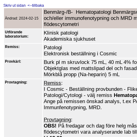
Skriv ut sidan
<--tillbaka
Benmärg-/B- Hematopatologi Benmärgs
och/eller immunofenotypning och MRD 
Ändrad: 2024-02-15
flödescytometri
Utförande
Klinisk patologi
laboratorium:
Akademiska sjukhuset
Remiss:
Patologi
Elektronisk beställning i Cosmic
Provkärl:
Burk pl m skruvlock 75 mL, 40 mL 4% f
Objektglas med mattslipad del och fasad
Mörkblå propp (Na-heparin) 5 mL
Provtagning:
Remiss
:
I Cosmic - Beställning provbunden - Flik
Patologi/Cytologi - välj remiss
Hematopa
Ange på remissen önskad analys, t.ex P
Immunfenotypning, MRD.
Provtagning
:
OBS!
På fredagar och dag före helg måst
flödescytometri vara analyserande lab ti